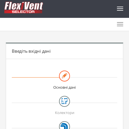
Togg
navig
Togg
navig
Введіть вхідні дані
Основні дані
Колектори