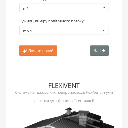
m²
Одиниці виміру повітряного потоку:
m³/h
Почати новий
Далі
FLEXIVENT
Система напівжорстких повітропроводів FlexiVent: гнучкі
рішення для ефективної вентиляції