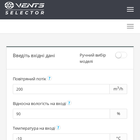
Togg
navig
Togg
navig
Введіть вхідні дані
Ручний вибір
моделі
Повітряний потік
3
m
/h
Відносна вологість на вході
%
Температура на вході
°C