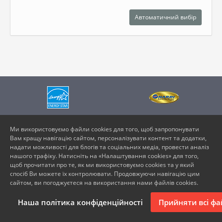
Автоматичний вибір
Ми використовуємо файли cookies для того, щоб запропонувати
Vents Selector © Всі права захищені
Вам кращу навігацію сайтом, персоналізувати контент та додатки,
надати можливості для блогів та соціальних медіа, провести аналіз
нашого трафіку. Натисніть на «Налаштування cookies» для того,
щоб прочитати про те, як ми використовуємо cookies та у який
спосіб Ви можете їх контролювати. Продовжуючи навігацію цим
Контакти
Політика конфіденційності
сайтом, ви погоджуєтеся на використання нами файлів cookies.
Наша політика конфіденційності
Прийняти всі фа
Політика в сфері якості
Налаштування куки