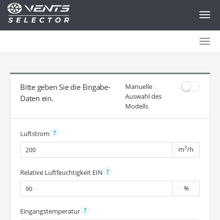
Togg
navig
Togg
navig
Bitte geben Sie die Eingabe-
Manuelle
Auswahl des
Daten ein.
Modells
Luftstrom
3
m
/h
Relative Luftfeuchtigkeit EIN
%
Eingangstemperatur